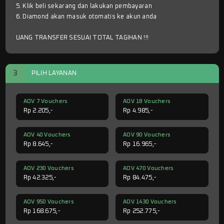
5. Klik beli sekarang dan lakukan pembayaran
6. Diamond akan masuk otomatis ke akun anda
UANG TRANSFER SESUAI TOTAL TAGIHAN !!!
3
PILIH LAYANAN
AOV 7 Vouchers
AOV 18 Vouchers
Rp 2.205,-
Rp 4.985,-
AOV 40 Vouchers
AOV 90 Vouchers
Rp 8.645,-
Rp 16.965,-
AOV 230 Vouchers
AOV 470 Vouchers
Rp 42.325,-
Rp 84.475,-
AOV 950 Vouchers
AOV 1430 Vouchers
Rp 168.675,-
Rp 252.775,-