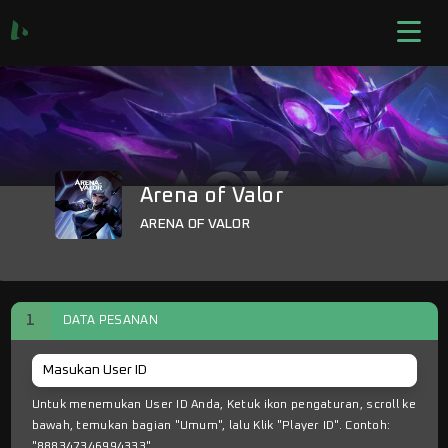
Arena of Valor
ARENA OF VALOR
1
DATA PESANAN
Untuk menemukan User ID Anda, Ketuk ikon pengaturan, scroll ke
bawah, temukan bagian "Umum", lalu Klik "Player ID". Contoh:
"888347346994333".