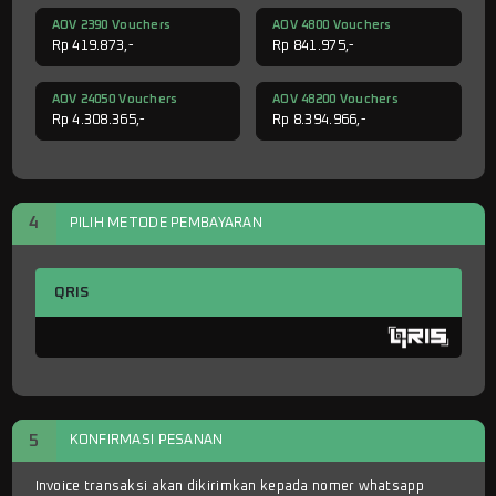
AOV 2390 Vouchers
AOV 4800 Vouchers
Rp 419.873,-
Rp 841.975,-
AOV 24050 Vouchers
AOV 48200 Vouchers
Rp 4.308.365,-
Rp 8.394.966,-
4
PILIH METODE PEMBAYARAN
QRIS
5
KONFIRMASI PESANAN
Invoice transaksi akan dikirimkan kepada nomer whatsapp